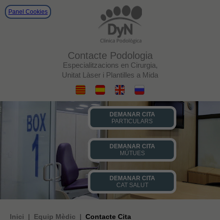
Panel Cookies
Contacte Podologia
Especialitzacions en Cirurgia,
Unitat Làser i Plantilles a Mida
DEMANAR CITA
PARTICULARS
DEMANAR CITA
MÚTUES
DEMANAR CITA
CAT SALUT
Inici
|
Equip Mèdic
|
Contacte Cita