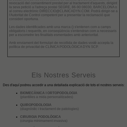
revocació del consentiment prestat per al tractament d'aquests, dirigint
la seva petició a l'adreça postal SEGRE, 86-90 08030, BARCELONA o
al correu electrònic DIRECCIO@CLINICADYN.COM. Podrà dirigir-se a
l'Autoritat de Control competent per a presentar la reclamació que
consideri oportuna.
Les dades identificades amb una marca () s'entenen com a camps
obligatoris i requerits, en conseqüència s'entendran com a necessaris
per a escometre les finalitats esmentades amb anterioritat.
Amb enviament del formulari de recollida de dades vostè accepta la
política de privacitat de CLÍNICA PODOLÒGICA DYN SCP.
Els Nostres Serveis
Des d'aquí podreu accedir a una detallada explicació de tots el nostres serveis:
BIOMECÀNICA I ORTOPODOLOGIA
(plantilles a mida personalitzades)
QUIROPODOLOGIA
(diagnòstic i tractament de patologies)
CIRURGIA PODOLÒGICA
(cirurgia mínimament invasiva)