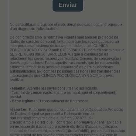
No es facilitaràn preus per el web, donat que cada pacient requereix
d’un diagnostic individualitzat.
De conformitat amb la normativa vigent i aplicable en protecció de
dades de caràcter personal, l'informem que les seves dades seran
incorporades al sistema de tractament titularitat de CLÍNICA
PODOLÒGICA DYN SCP amb CIF J63561021 i domicili social situat a
SEGRE, 86-90 08030, BARCELONA, i que a continuació es
relacionen les seves respectives finalitats, terminis de conservació i
bases legitimadores. Per a aquells tractaments que ho requereixin,
s'informa també de la possible elaboració de perfils i decisions
automatitzades, així com les possibles cessions i les transferències
internacionals que CLÍNICA PODOLÒGICA DYN SCP té previst
realitzar:
- Finalitat:
Atendre les seves consultes i/o sol·licituds.
- Termini de conservació:
mentre es mantingui el consentiment
prestat.
- Base legítima:
El consentiment de l'interessat.
Al seu torn, l'informem que pot contactar amb el Delegat de Protecció
de Dades, dirigint-se per escrit a l'adreça de correu
dpd.cliente@conversia.es o al telèfon 902 877 192.
D'acord amb els drets que li confereix la normativa vigent i aplicable
en protecció de dades podrà exercir els drets d'accés, rectificació,
limitació de tractament, supressió (“dret a l'oblit”), portabilitat i oposició
al tractament de les seves dades de caràcter personal així com la