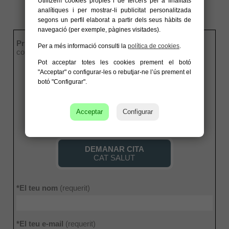
Utilitzem cookies pròpies i de tercers per a finalitats
analítiques i per mostrar-li publicitat personalitzada
segons un perfil elaborat a partir dels seus hàbits de
navegació (per exemple, pàgines visitades).
Primer de tot, seleccionar el Tipus de Pacient
(en cas
Per a més informació consulti la
política de cookies
.
contrari no es podrà enviar el correu):
Pot acceptar totes les cookies prement el botó
"Acceptar" o configurar-les o rebutjar-ne l’ús prement el
DEMANAR CITA
PARTICULARS
botó "Configurar".
DEMANAR CITA
Acceptar
Configurar
MÚTUES
DEMANAR CITA
CAT SALUT
*El teu nom
(requerit)
*El teu e-mail
(requerit)