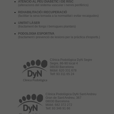
ATENCIÓ AL PEU DIABÈTIC I DE RISC
(alteracions del sistema vascular i nervis perifèrics)
REHABILITACIÓ I RECUPERACIÓ
(facilitar la seva tornada a la normalitat i evitar recaigudes)
UNITAT LÀSER
(tractament de fongs i berrugues plantars)
PODOLOGIA ESPORTIVA
(tractament i prevenció de lesions per la pràctica d'esports.)
Clínica Podològica DyN Segre
Segre, 86-90 local 4
08030 Barcelona
Mòbil: 620 331 678
Telf: 93 311 65 24
Clínica Podològica DyN Sant Andreu
Gran de Sant Andreu, 367
08030 Barcelona
Mòbil. 682 372 272
Telf. 93 346 91 66